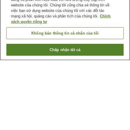
website của chúng tôi. Chúng tôi cũng chia sẻ thông tin về
việc bạn sử dụng website của chúng tôi với các đối tác
mạng xã hội, quảng cáo và phân tích của chúng tôi.
Chính
sách quyền riêng tư
Không bán thông tin cá nhân của tôi
Chấp nhận tất cả
Quay lại trang trước
7
cơ sở lưu trú
Lý do bạn thấy những kết quả này