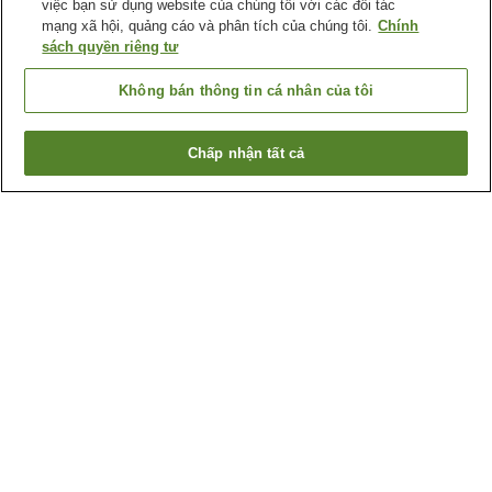
việc bạn sử dụng website của chúng tôi với các đối tác
mạng xã hội, quảng cáo và phân tích của chúng tôi.
Chính
sách quyền riêng tư
Không bán thông tin cá nhân của tôi
Chấp nhận tất cả
Quay lại trang trước
5
cơ sở lưu trú
Lý do bạn thấy những kết quả này