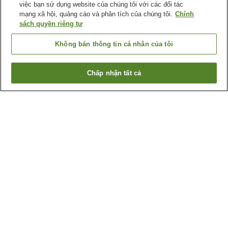
việc bạn sử dụng website của chúng tôi với các đối tác
mạng xã hội, quảng cáo và phân tích của chúng tôi.
Chính
sách quyền riêng tư
Không bán thông tin cá nhân của tôi
Chấp nhận tất cả
Quay lại trang trước
2
cơ sở lưu trú
Lý do bạn thấy những kết quả này