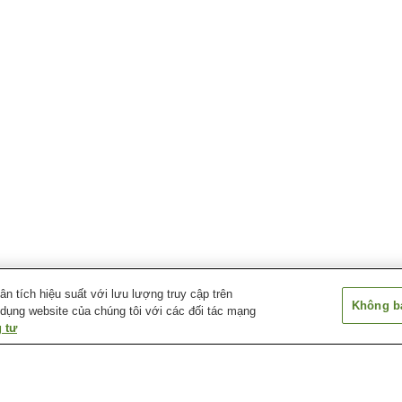
 tích hiệu suất với lưu lượng truy cập trên
Không bá
 dụng website của chúng tôi với các đối tác mạng
 tư
Ga Kurihashi
Ga Minami-Kurihashi
Ga Washinomiy