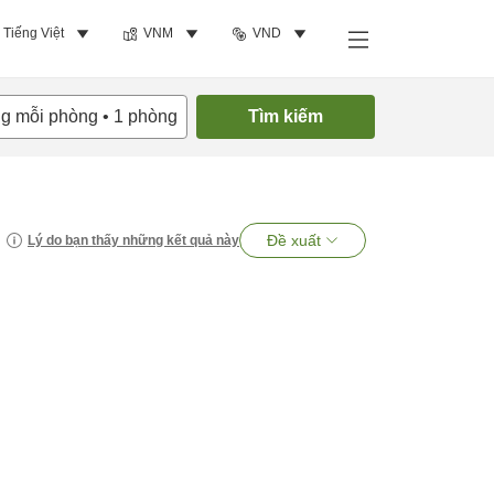
Tiếng Việt
VNM
VND
ng mỗi phòng
•
1
phòng
Tìm kiếm
Đề xuất
Lý do bạn thấy những kết quả này