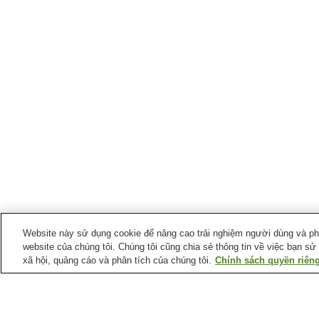
Website này sử dụng cookie để nâng cao trải nghiệm người dùng và phân
website của chúng tôi. Chúng tôi cũng chia sẻ thông tin về việc bạn sử
xã hội, quảng cáo và phân tích của chúng tôi.
Chính sách quyền riêng
Ga xe lửa tại
Thành phố Kuki
Ga Higashi-Washinomiya
Ga Kuki