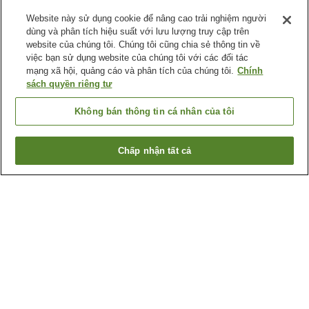
Website này sử dụng cookie để nâng cao trải nghiệm người
dùng và phân tích hiệu suất với lưu lượng truy cập trên
website của chúng tôi. Chúng tôi cũng chia sẻ thông tin về
việc bạn sử dụng website của chúng tôi với các đối tác
mạng xã hội, quảng cáo và phân tích của chúng tôi.
Chính
sách quyền riêng tư
Không bán thông tin cá nhân của tôi
Chấp nhận tất cả
Quay lại trang trước