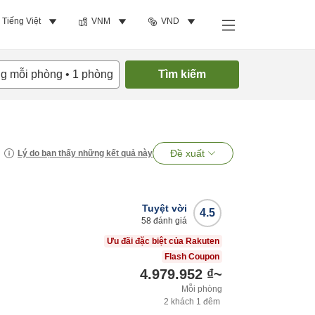
Tiếng Việt
VNM
VND
ng mỗi phòng
•
1
phòng
Tìm kiếm
Đề xuất
Lý do bạn thấy những kết quả này
Tuyệt vời
4.5
58
đánh giá
Ưu đãi đặc biệt của Rakuten
Flash Coupon
4.979.952 ₫
~
Mỗi phòng
2
khách
1
đêm