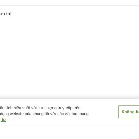
ưu trú
 tích hiệu suất với lưu lượng truy cập trên
Không bá
 dụng website của chúng tôi với các đối tác mạng
 tư
Ga Kaminagatoro
Ga Nagatoro
Ga Nogami