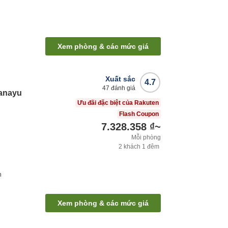
Xem phòng & các mức giá
Xuất sắc
4.7
47
đánh giá
anayu
Ưu đãi đặc biệt của Rakuten
Flash Coupon
7.328.358 ₫
~
Mỗi phòng
2
khách
1
đêm
h
Xem phòng & các mức giá