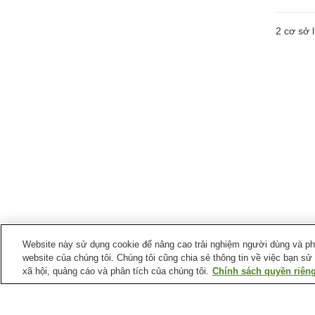
2
cơ sở l
Website này sử dụng cookie để nâng cao trải nghiệm người dùng và phân
website của chúng tôi. Chúng tôi cũng chia sẻ thông tin về việc bạn sử
xã hội, quảng cáo và phân tích của chúng tôi.
Chính sách quyền riêng
Ga xe lửa tại
Thị trấn Nagatoro
Ga Hagure
Ga Higuchi