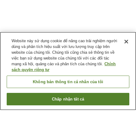
Website này sử dụng cookie để nâng cao trải nghiệm người
dùng và phân tích hiệu suất với lưu lượng truy cập trên
website của chúng tôi. Chúng tôi cũng chia sẻ thông tin về
việc bạn sử dụng website của chúng tôi với các đối tác
mạng xã hội, quảng cáo và phân tích của chúng tôi.
Chính
sách quyền riêng tư
Không bán thông tin cá nhân của tôi
Chấp nhận tất cả
Quay lại trang trước