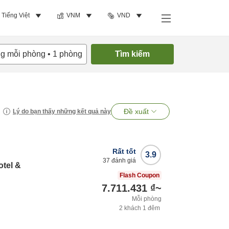
Tiếng Việt
VNM
VND
ng mỗi phòng
•
1
phòng
Tìm kiếm
Đề xuất
Lý do bạn thấy những kết quả này
Rất tốt
3.9
37
đánh giá
tel &
Flash Coupon
7.711.431 ₫
~
Mỗi phòng
2
khách
1
đêm