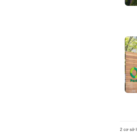
2
cơ sở l