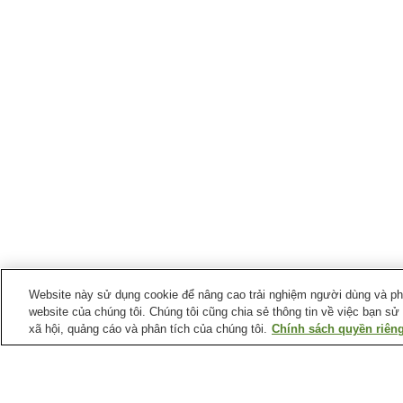
Website này sử dụng cookie để nâng cao trải nghiệm người dùng và phân
website của chúng tôi. Chúng tôi cũng chia sẻ thông tin về việc bạn sử
xã hội, quảng cáo và phân tích của chúng tôi.
Chính sách quyền riêng
Ga xe lửa tại
Thị trấn Ogose
Ga Bushu-Karasawa
Ga Ogose