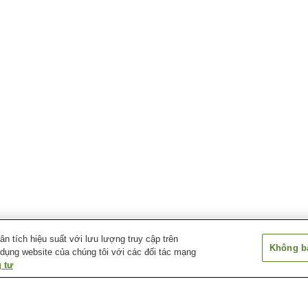
 tích hiệu suất với lưu lượng truy cập trên
Không bá
 dụng website của chúng tôi với các đối tác mạng
 tư
Ga Sayamashi
Ga Shin-Sayama