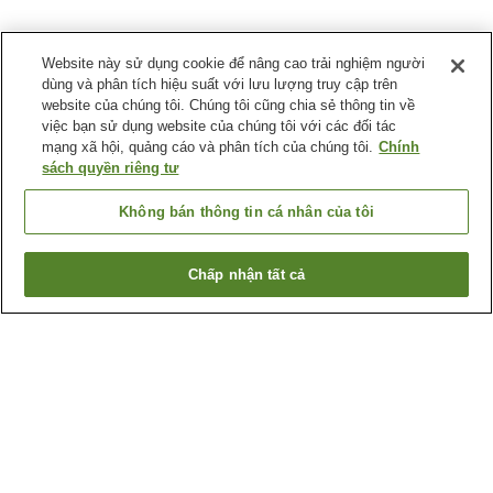
Website này sử dụng cookie để nâng cao trải nghiệm người
dùng và phân tích hiệu suất với lưu lượng truy cập trên
website của chúng tôi. Chúng tôi cũng chia sẻ thông tin về
việc bạn sử dụng website của chúng tôi với các đối tác
mạng xã hội, quảng cáo và phân tích của chúng tôi.
Chính
sách quyền riêng tư
Không bán thông tin cá nhân của tôi
Chấp nhận tất cả
Quay lại trang trước