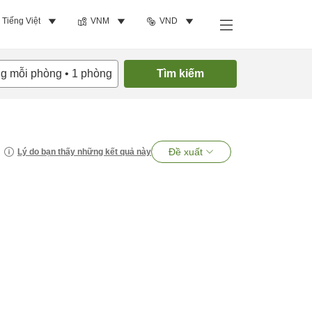
Tiếng Việt
VNM
VND
ng mỗi phòng
•
1
phòng
Tìm kiếm
Đề xuất
Lý do bạn thấy những kết quả này