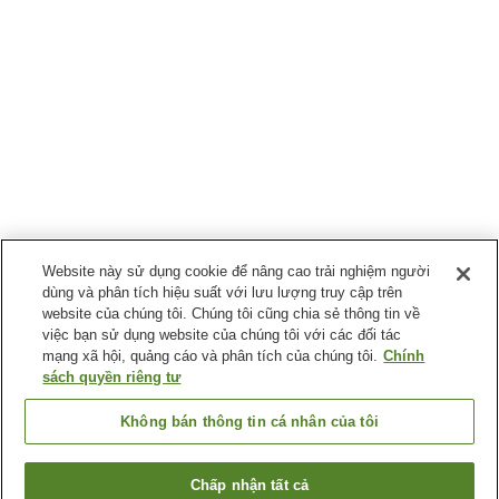
Website này sử dụng cookie để nâng cao trải nghiệm người
dùng và phân tích hiệu suất với lưu lượng truy cập trên
website của chúng tôi. Chúng tôi cũng chia sẻ thông tin về
việc bạn sử dụng website của chúng tôi với các đối tác
mạng xã hội, quảng cáo và phân tích của chúng tôi.
Chính
sách quyền riêng tư
Không bán thông tin cá nhân của tôi
Chấp nhận tất cả
Quay lại trang trước