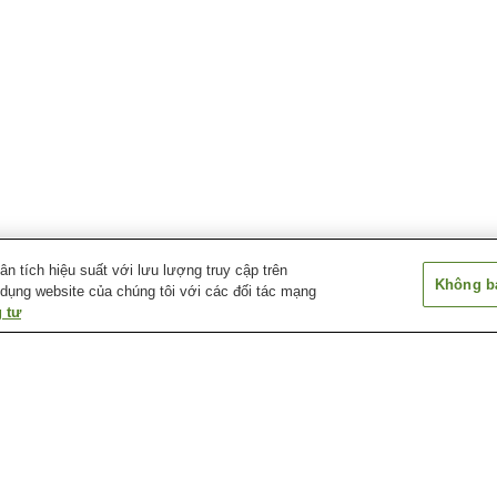
 tích hiệu suất với lưu lượng truy cập trên
Không bá
 dụng website của chúng tôi với các đối tác mạng
 tư
Ga Obusuma
Ga Orihara
Ga Sakurazawa (
Saitama)
Yorii
Ga Yodo