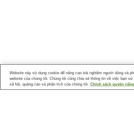
Website này sử dụng cookie để nâng cao trải nghiệm người dùng và phân
website của chúng tôi. Chúng tôi cũng chia sẻ thông tin về việc bạn sử
xã hội, quảng cáo và phân tích của chúng tôi.
Chính sách quyền riêng
Ga xe lửa tại
Thị trấn Yorii
Ga Hachigata
Ga Minami-yorii
Ga Yodo
Ga Yorii
Trang chủ
Nhật Bản
Tỉnh Saitama
Thị trấn 