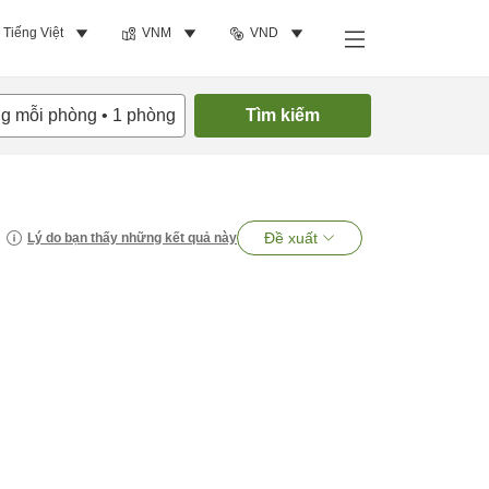
Tiếng Việt
VNM
VND
ng mỗi phòng
•
1
phòng
Tìm kiếm
Đề xuất
Lý do bạn thấy những kết quả này