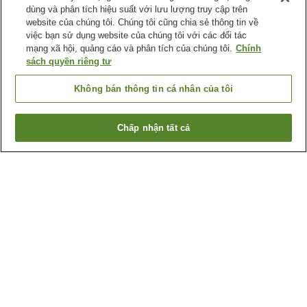
dùng và phân tích hiệu suất với lưu lượng truy cập trên
website của chúng tôi. Chúng tôi cũng chia sẻ thông tin về
việc bạn sử dụng website của chúng tôi với các đối tác
mạng xã hội, quảng cáo và phân tích của chúng tôi.
Chính
sách quyền riêng tư
Không bán thông tin cá nhân của tôi
Chấp nhận tất cả
Quay lại trang trước
1 cơ sở lưu trú
Lý do bạn thấy những kết quả này