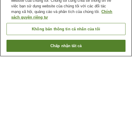
website của chúng tôi. Chúng tôi cũng chia sẻ thông tin về
việc bạn sử dụng website của chúng tôi với các đối tác
mạng xã hội, quảng cáo và phân tích của chúng tôi.
Chính
sách quyền riêng tư
Không bán thông tin cá nhân của tôi
Chấp nhận tất cả
Quay lại trang trước
1 cơ sở lưu trú
Lý do bạn thấy những kết quả này