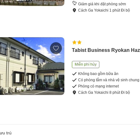
Giảm giá khi đặt phòng sớm
Cách
Ga Yokaichi
1
phút
Đi bộ
Tabist Business Ryokan Ha
Miễn phí hủy
Không bao gồm bữa ăn
Có phòng tắm và nhà vệ sinh chung
Phòng có mạng internet
Cách
Ga Yokaichi
8
phút
Đi bộ
ưu trú