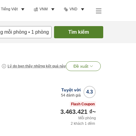
Tiếng Việt
VNM
VND
ng mỗi phòng
•
1
phòng
Tìm kiếm
Đề xuất
Lý do bạn thấy những kết quả này
Tuyệt vời
4.3
54
đánh giá
Flash Coupon
3.463.421 ₫
~
Mỗi phòng
2
khách
1
đêm