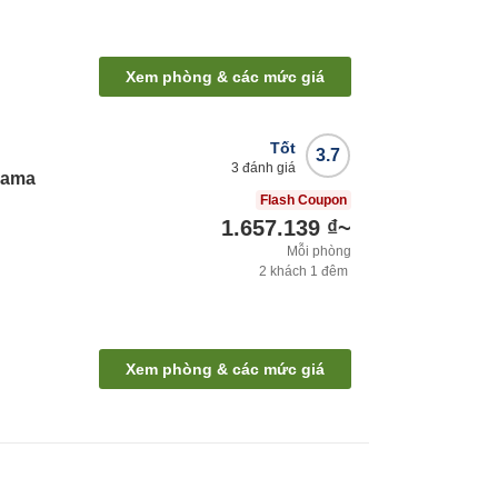
Xem phòng & các mức giá
Tốt
3.7
3
đánh giá
zama
Flash Coupon
1.657.139 ₫
~
Mỗi phòng
2
khách
1
đêm
Xem phòng & các mức giá