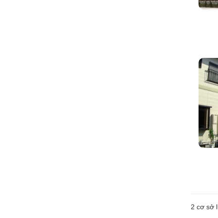
2
cơ sở l