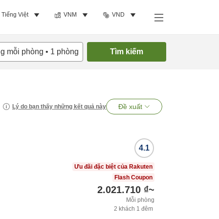
Tiếng Việt
VNM
VND
ng mỗi phòng
•
1
phòng
Tìm kiếm
Đề xuất
Lý do bạn thấy những kết quả này
4.1
Ưu đãi đặc biệt của Rakuten
Flash Coupon
2.021.710 ₫
~
Mỗi phòng
2
khách
1
đêm