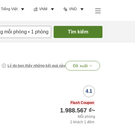
Tiếng Việt
VNM
VND
ng mỗi phòng
•
1
phòng
Tìm kiếm
Đề xuất
Lý do bạn thấy những kết quả này
4.1
Flash Coupon
1.988.567 ₫
~
Mỗi phòng
2
khách
1
đêm