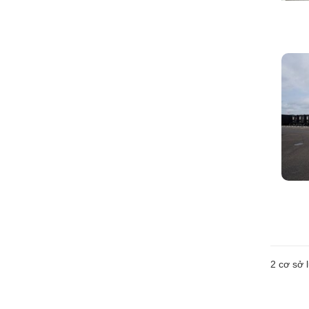
2
cơ sở l