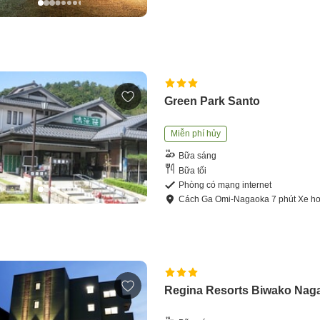
Green Park Santo
Miễn phí hủy
Bữa sáng
Bữa tối
Phòng có mạng internet
Cách
Ga Omi-Nagaoka
7
phút
Xe hơ
Regina Resorts Biwako Na