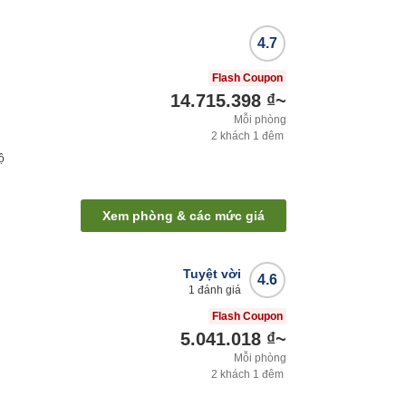
4.7
Flash Coupon
14.715.398 ₫
~
Mỗi phòng
2
khách
1
đêm
ộ
Xem phòng & các mức giá
Tuyệt vời
4.6
1
đánh giá
Flash Coupon
5.041.018 ₫
~
Mỗi phòng
2
khách
1
đêm