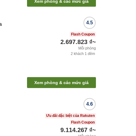
Xem phòng & các mức giá
4.5
a
Flash Coupon
2.697.823 ₫
~
Mỗi phòng
2
khách
1
đêm
Xem phòng & các mức giá
4.6
Ưu đãi đặc biệt của Rakuten
Flash Coupon
9.114.267 ₫
~