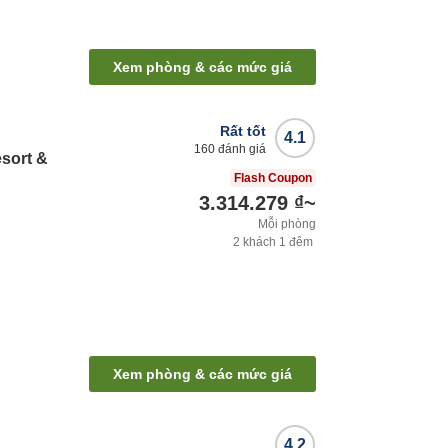
Xem phòng & các mức giá
Rất tốt
4.1
160
đánh giá
sort &
Flash Coupon
3.314.279 ₫
~
Mỗi phòng
2
khách
1
đêm
Xem phòng & các mức giá
4.2