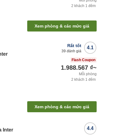
Mỗi phòng
2
khách
1
đêm
Xem phòng & các mức giá
Rất tốt
4.1
39
đánh giá
nter
Flash Coupon
1.988.567 ₫
~
Mỗi phòng
2
khách
1
đêm
Xem phòng & các mức giá
4.4
 Inter