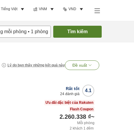
Tiếng Việt
VNM
VND
ng mỗi phòng
•
1
phòng
Tìm kiếm
Đề xuất
Lý do bạn thấy những kết quả này
Rất tốt
4.1
24
đánh giá
Ưu đãi đặc biệt của Rakuten
Flash Coupon
2.260.338 ₫
~
Mỗi phòng
2
khách
1
đêm