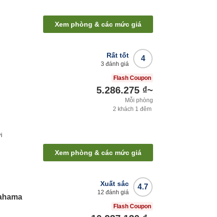
Xem phòng & các mức giá
Rất tốt
4
3
đánh giá
Flash Coupon
5.286.275 ₫
~
Mỗi phòng
2
khách
1
đêm
i
Xem phòng & các mức giá
Xuất sắc
4.7
12
đánh giá
gahama
Flash Coupon