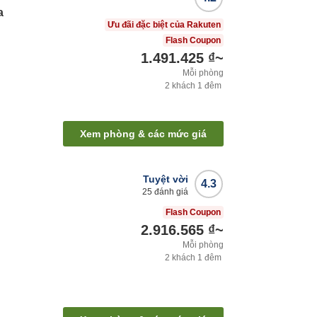
a
Ưu đãi đặc biệt của Rakuten
Flash Coupon
1.491.425 ₫
~
Mỗi phòng
2
khách
1
đêm
Xem phòng & các mức giá
Tuyệt vời
4.3
25
đánh giá
Flash Coupon
2.916.565 ₫
~
Mỗi phòng
2
khách
1
đêm