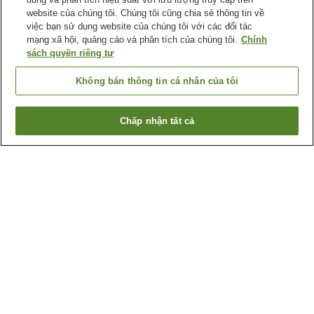
website của chúng tôi. Chúng tôi cũng chia sẻ thông tin về
việc bạn sử dụng website của chúng tôi với các đối tác
mạng xã hội, quảng cáo và phân tích của chúng tôi.
Chính
sách quyền riêng tư
Không bán thông tin cá nhân của tôi
Chấp nhận tất cả
Quay lại trang trước
4
cơ sở lưu trú
Lý do bạn thấy những kết quả này