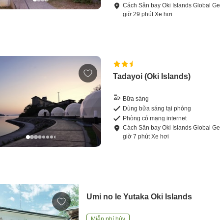
Cách
Sân bay Oki Islands Global G
giờ
29
phút
Xe hơi
Tadayoi (Oki Islands)
Bữa sáng
Dùng bữa sáng tại phòng
Phòng có mạng internet
Cách
Sân bay Oki Islands Global G
giờ
7
phút
Xe hơi
Umi no Ie Yutaka Oki Islands
Miễn phí hủy