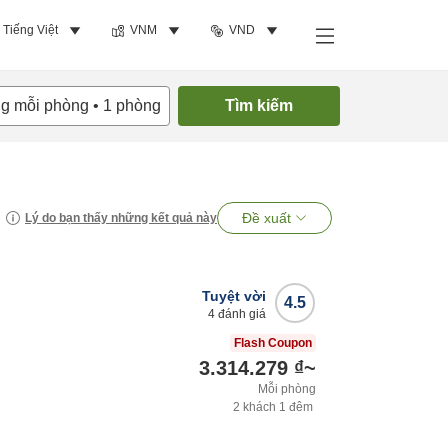
Tiếng Việt
VNM
VND
ng mỗi phòng
•
1
phòng
Tìm kiếm
Đề xuất
Lý do bạn thấy những kết quả này
Tuyệt vời
4.5
4
đánh giá
Flash Coupon
3.314.279 ₫
~
Mỗi phòng
2
khách
1
đêm