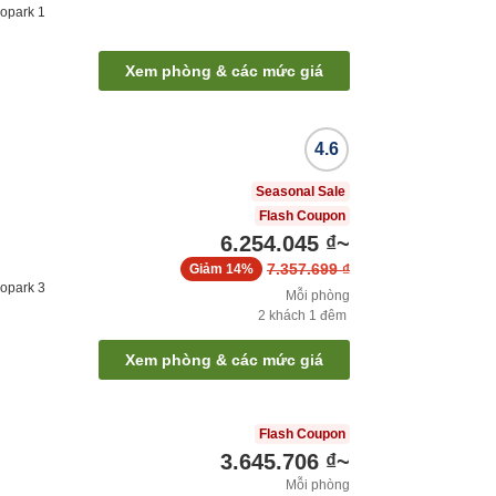
eopark
1
Xem phòng & các mức giá
4.6
Seasonal Sale
Flash Coupon
6.254.045 ₫
~
7.357.699 ₫
Giảm
14%
eopark
3
Mỗi phòng
2
khách
1
đêm
Xem phòng & các mức giá
Flash Coupon
3.645.706 ₫
~
Mỗi phòng