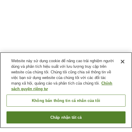
Website này sử dụng cookie để nâng cao trải nghiệm người
dùng và phân tích hiệu suất với lưu lượng truy cập trên
website của chúng tôi. Chúng tôi cũng chia sẻ thông tin về
việc bạn sử dụng website của chúng tôi với các đối tác
mạng xã hội, quảng cáo và phân tích của chúng tôi.
Chính
sách quyền riêng tư
Không bán thông tin cá nhân của tôi
Chấp nhận tất cả
Quay lại trang trước