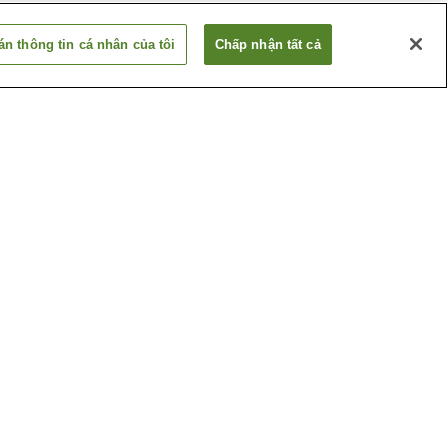
n thông tin cá nhân của tôi
Chấp nhận tất cả
a-mae
Ga Izumo-Jinzai
-eki
Ga Midami
Xem thêm
 Izumo cổ
Bảo tàng tưởng niệm
e
Hirata Honjin
Roadside
Hang gió Yakumo
Xem thêm