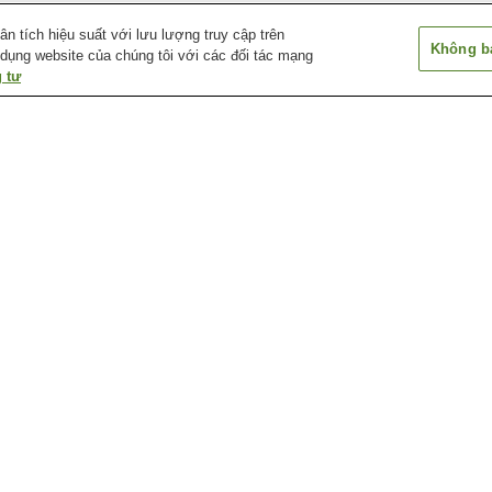
 tích hiệu suất với lưu lượng truy cập trên
Không bá
 dụng website của chúng tôi với các đối tác mạng
 tư
Ga Ichibataguchi
Ga Inonada
Ga Izumo Taish
Ga Khu trung tâm khoa
Ga Konan
Ga Koyukan Shin
học Izumo
Bảo tàng chăn bông
Bảo tàng di sản văn hóa
Bảo tàng lịch sử
Izumo
Izumo
đại tỉnh Shiman
Công viên lịch sử
Di tích Kojindani
Ga Kirara Taki 
Kojindani