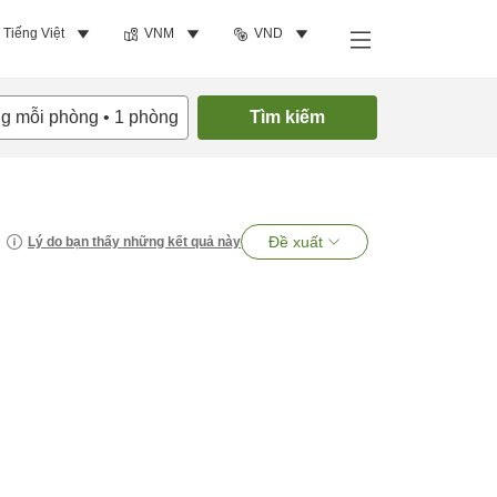
Tiếng Việt
VNM
VND
ng mỗi phòng
•
1
phòng
Tìm kiếm
Đề xuất
Lý do bạn thấy những kết quả này