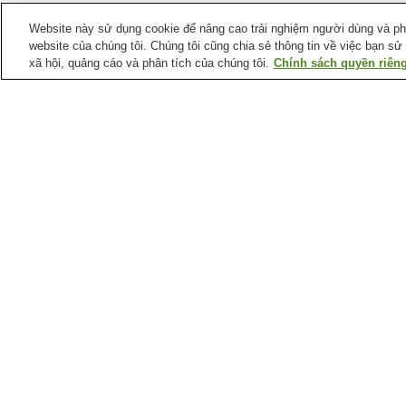
Website này sử dụng cookie để nâng cao trải nghiệm người dùng và phân
website của chúng tôi. Chúng tôi cũng chia sẻ thông tin về việc bạn sử
xã hội, quảng cáo và phân tích của chúng tôi.
Chính sách quyền riêng
Ga xe lửa tại
Thành phố Izumo
Ga Dentetsu-Izumoshi
Ga Hamayamakoen-
kitaguchi
Ga Izumoshi
Ga Kawato
Điểm ưa thích tại
Thành phố Izumo
Bãi biển Inasa
Bảo tàng Izumo
Yayoinomori
Chùa Gakuen-ji
Công viên Atagoyama