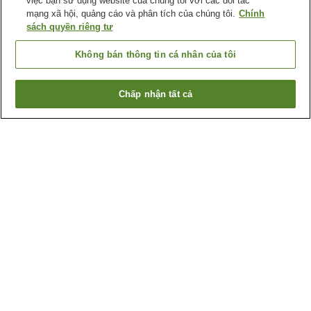
việc bạn sử dụng website của chúng tôi với các đối tác
mạng xã hội, quảng cáo và phân tích của chúng tôi.
Chính
sách quyền riêng tư
Không bán thông tin cá nhân của tôi
Chấp nhận tất cả
Quay lại trang trước
1 cơ sở lưu trú
Lý do bạn thấy những kết quả này