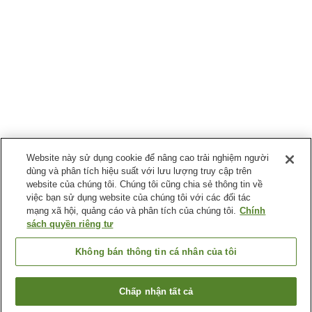
Website này sử dụng cookie để nâng cao trải nghiệm người
dùng và phân tích hiệu suất với lưu lượng truy cập trên
website của chúng tôi. Chúng tôi cũng chia sẻ thông tin về
việc bạn sử dụng website của chúng tôi với các đối tác
mạng xã hội, quảng cáo và phân tích của chúng tôi.
Chính
sách quyền riêng tư
Không bán thông tin cá nhân của tôi
Chấp nhận tất cả
Quay lại trang trước