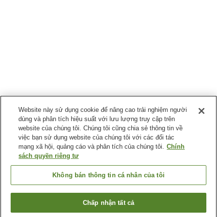
Website này sử dụng cookie để nâng cao trải nghiệm người
dùng và phân tích hiệu suất với lưu lượng truy cập trên
website của chúng tôi. Chúng tôi cũng chia sẻ thông tin về
việc bạn sử dụng website của chúng tôi với các đối tác
mạng xã hội, quảng cáo và phân tích của chúng tôi.
Chính
sách quyền riêng tư
Không bán thông tin cá nhân của tôi
Chấp nhận tất cả
Quay lại trang trước