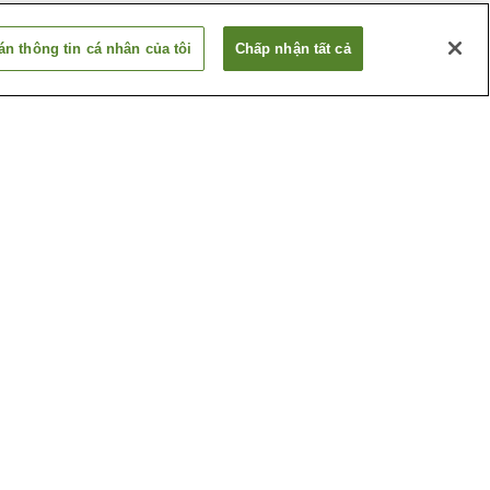
n thông tin cá nhân của tôi
Chấp nhận tất cả
Ga Kimachi
Ga Shinji
Xem thêm
Chùa Gessho-ji
 Kaka-no-
Hồ Shinji
Xem thêm