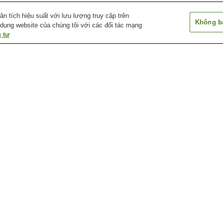
 tích hiệu suất với lưu lượng truy cập trên
Không bá
 dụng website của chúng tôi với các đối tác mạng
 tư
Ga Công viên Matsue
Ga Higashi-Matsue
Ga Iya
Vogel
Ga Minami-Shinji
Ga Nagae
Ga Nogi
Bảo tàng tưởng niệm
Bảo tàng đá Kimachi
Chùa Fumon-in
Lafcadio Hearn
Công viên Izumo Kanbe-
Công viên Matsue Vogel
Hang động biển
no-Sato
Kukedo