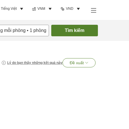
Tiếng Việt
VNM
VND
ng mỗi phòng
•
1
phòng
Tìm kiếm
Đề xuất
Lý do bạn thấy những kết quả này