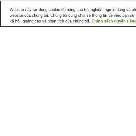
Website này sử dụng cookie để nâng cao trải nghiệm người dùng và phân
website của chúng tôi. Chúng tôi cũng chia sẻ thông tin về việc bạn sử
xã hội, quảng cáo và phân tích của chúng tôi.
Chính sách quyền riêng
Ga xe lửa tại
Thành phố Matsue
Ga Aikamachi
Ga Asahigaoka
Ga Matsue
Ga Matsue Shinjiko-
Onsen
Điểm ưa thích tại
Thành phố Matsue
Bảo tàng Yakumotatsu
Bảo tàng nghệ thuật
Fudoki-no-Oka
Tanabe
Chùa Joko-ji (Shimane)
Công viên Aikanagisa