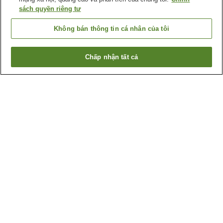
sách quyền riêng tư
Không bán thông tin cá nhân của tôi
Chấp nhận tất cả
Quay lại trang trước
16
cơ sở lưu trú
Lý do bạn thấy những kết quả này