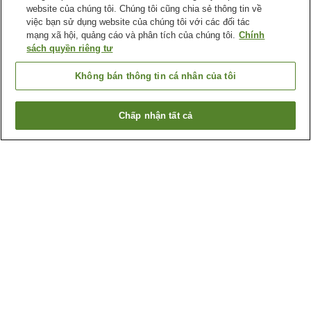
website của chúng tôi. Chúng tôi cũng chia sẻ thông tin về
việc bạn sử dụng website của chúng tôi với các đối tác
mạng xã hội, quảng cáo và phân tích của chúng tôi.
Chính
sách quyền riêng tư
Không bán thông tin cá nhân của tôi
Chấp nhận tất cả
Quay lại trang trước
2
cơ sở lưu trú
Lý do bạn thấy những kết quả này