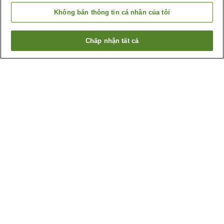
Không bán thông tin cá nhân của tôi
Chấp nhận tất cả
Quay lại trang trước