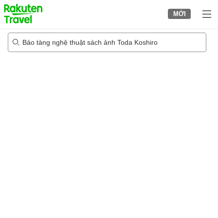
to
MỚI
top
page
Bảo tàng nghệ thuật sách ảnh Toda Koshiro
20/08/2026
-
21/08/2026
2
khách trong mỗi phòng
•
1
phòng