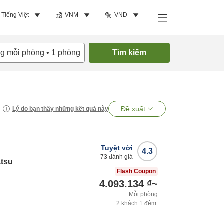
Tiếng Việt
VNM
VND
ng mỗi phòng
•
1
phòng
Tìm kiếm
Đề xuất
Lý do bạn thấy những kết quả này
Tuyệt vời
4.3
73
đánh giá
atsu
Flash Coupon
4.093.134 ₫
~
Mỗi phòng
2
khách
1
đêm