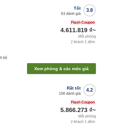
Tốt
3.8
63
đánh giá
Flash Coupon
4.611.819 ₫
~
Mỗi phòng
2
khách
1
đêm
Đi bộ
Xem phòng & các mức giá
Rất tốt
4.2
106
đánh giá
Flash Coupon
5.866.273 ₫
~
Mỗi phòng
2
khách
1
đêm