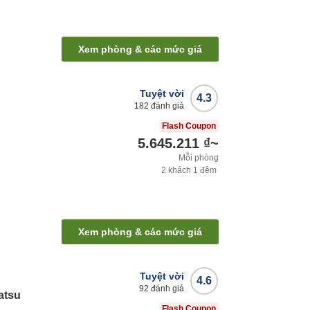
Xem phòng & các mức giá
Tuyệt vời
4.3
182
đánh giá
Flash Coupon
5.645.211 ₫
~
Mỗi phòng
2
khách
1
đêm
Xem phòng & các mức giá
Tuyệt vời
4.6
92
đánh giá
atsu
Flash Coupon