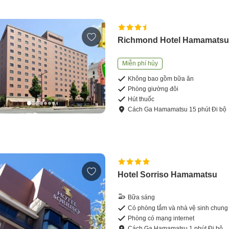
Richmond Hotel Hamamats
Miễn phí hủy
Không bao gồm bữa ăn
Phòng giường đôi
Hút thuốc
Cách
Ga Hamamatsu
15
phút
Đi bộ
Hotel Sorriso Hamamatsu
Bữa sáng
Có phòng tắm và nhà vệ sinh chung
Phòng có mạng internet
Cách
Ga Hamamatsu
1
phút
Đi bộ