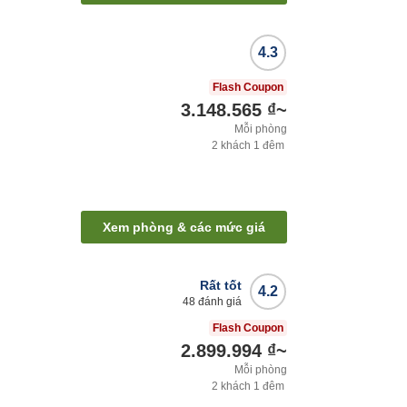
4.3
u
Flash Coupon
3.148.565 ₫
~
Mỗi phòng
2
khách
1
đêm
Xem phòng & các mức giá
Rất tốt
4.2
48
đánh giá
Flash Coupon
2.899.994 ₫
~
Mỗi phòng
2
khách
1
đêm