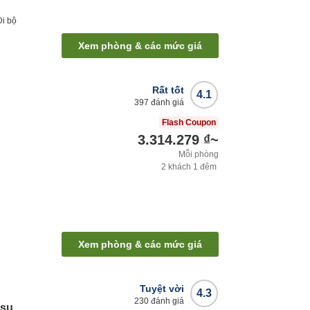
Đi bộ
Xem phòng & các mức giá
Rất tốt
4.1
397
đánh giá
Flash Coupon
3.314.279 ₫
~
Mỗi phòng
2
khách
1
đêm
Xem phòng & các mức giá
Tuyệt vời
4.3
230
đánh giá
tsu