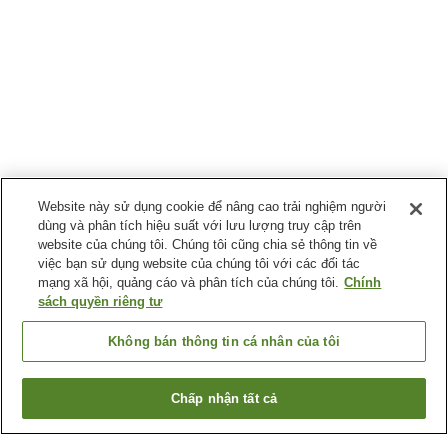
Website này sử dụng cookie để nâng cao trải nghiệm người
dùng và phân tích hiệu suất với lưu lượng truy cập trên
website của chúng tôi. Chúng tôi cũng chia sẻ thông tin về
việc bạn sử dụng website của chúng tôi với các đối tác
mạng xã hội, quảng cáo và phân tích của chúng tôi.
Chính
sách quyền riêng tư
Không bán thông tin cá nhân của tôi
Chấp nhận tất cả
Quay lại trang trước