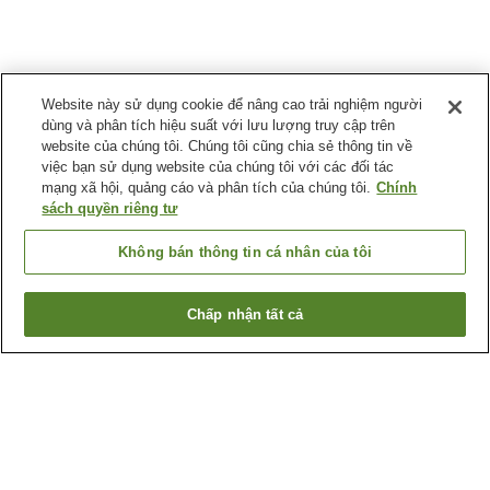
Website này sử dụng cookie để nâng cao trải nghiệm người
dùng và phân tích hiệu suất với lưu lượng truy cập trên
website của chúng tôi. Chúng tôi cũng chia sẻ thông tin về
việc bạn sử dụng website của chúng tôi với các đối tác
mạng xã hội, quảng cáo và phân tích của chúng tôi.
Chính
sách quyền riêng tư
Không bán thông tin cá nhân của tôi
Chấp nhận tất cả
Quay lại trang trước