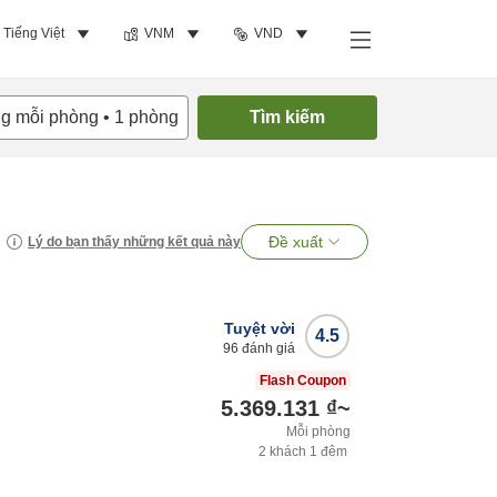
Tiếng Việt
VNM
VND
ng mỗi phòng
•
1
phòng
Tìm kiếm
Đề xuất
Lý do bạn thấy những kết quả này
Tuyệt vời
4.5
96
đánh giá
l
Flash Coupon
5.369.131 ₫
~
Mỗi phòng
2
khách
1
đêm