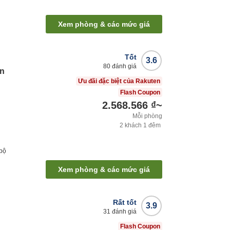
Xem phòng & các mức giá
Tốt
3.6
80
đánh giá
in
Ưu đãi đặc biệt của Rakuten
Flash Coupon
2.568.566 ₫
~
Mỗi phòng
2
khách
1
đêm
 bộ
Xem phòng & các mức giá
Rất tốt
3.9
31
đánh giá
Flash Coupon