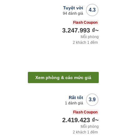
Tuyệt vời
4.3
94
đánh giá
Flash Coupon
3.247.993 ₫
~
Mỗi phòng
2
khách
1
đêm
Xem phòng & các mức giá
Rất tốt
3.9
1
đánh giá
Flash Coupon
2.419.423 ₫
~
Mỗi phòng
2
khách
1
đêm