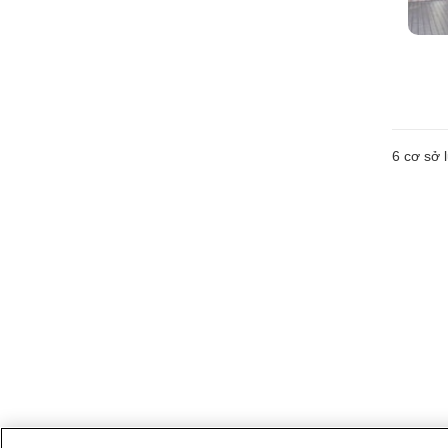
6
cơ sở l