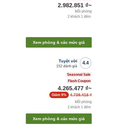
2.982.851 ₫
~
Mỗi phòng
2
khách
1
đêm
Xem phòng & các mức giá
Tuyệt vời
4.4
152
đánh giá
Seasonal Sale
Flash Coupon
4.265.477 ₫
~
4.739.418 ₫
Giảm
9%
Mỗi phòng
2
khách
1
đêm
Xem phòng & các mức giá