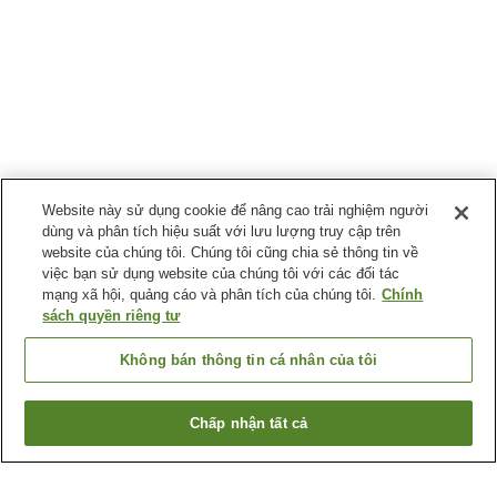
Website này sử dụng cookie để nâng cao trải nghiệm người
dùng và phân tích hiệu suất với lưu lượng truy cập trên
website của chúng tôi. Chúng tôi cũng chia sẻ thông tin về
việc bạn sử dụng website của chúng tôi với các đối tác
mạng xã hội, quảng cáo và phân tích của chúng tôi.
Chính
sách quyền riêng tư
Không bán thông tin cá nhân của tôi
Chấp nhận tất cả
Quay lại trang trước