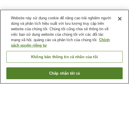
Website này sử dụng cookie để nâng cao trải nghiệm người
dùng và phân tích hiệu suất với lưu lượng truy cập trên
website của chúng tôi. Chúng tôi cũng chia sẻ thông tin về
việc bạn sử dụng website của chúng tôi với các đối tác
mạng xã hội, quảng cáo và phân tích của chúng tôi.
Chính
sách quyền riêng tư
Không bán thông tin cá nhân của tôi
Chấp nhận tất cả
Quay lại trang trước