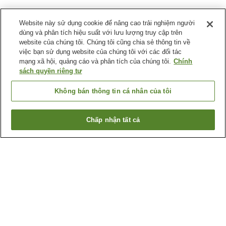
Website này sử dụng cookie để nâng cao trải nghiệm người
dùng và phân tích hiệu suất với lưu lượng truy cập trên
website của chúng tôi. Chúng tôi cũng chia sẻ thông tin về
việc bạn sử dụng website của chúng tôi với các đối tác
mạng xã hội, quảng cáo và phân tích của chúng tôi.
Chính
sách quyền riêng tư
Không bán thông tin cá nhân của tôi
Chấp nhận tất cả
Quay lại trang trước