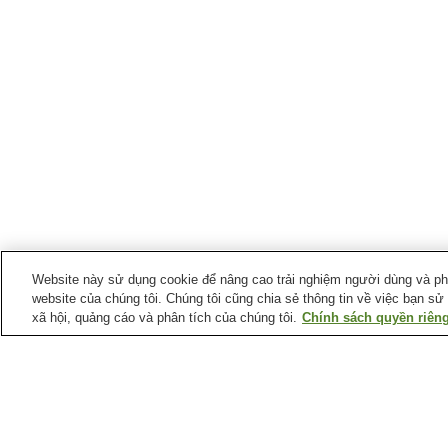
Website này sử dụng cookie để nâng cao trải nghiệm người dùng và phân
website của chúng tôi. Chúng tôi cũng chia sẻ thông tin về việc bạn sử
xã hội, quảng cáo và phân tích của chúng tôi.
Chính sách quyền riêng
Suối nước nóng tại
Tỉnh Shizuoka
Làng suối nước nóng
Làng suối nước nóng
Dogashima
Kawazu
Suối nước nóng Atami
Suối nước nóng
Funabara