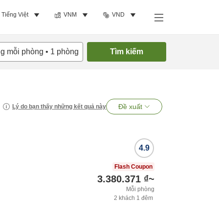
Tiếng Việt
VNM
VND
ng mỗi phòng
•
1
phòng
Tìm kiếm
Đề xuất
Lý do bạn thấy những kết quả này
4.9
Flash Coupon
3.380.371 ₫
~
Mỗi phòng
2
khách
1
đêm