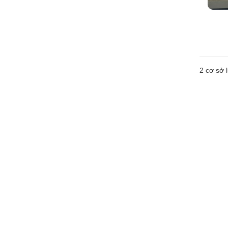
2
cơ sở l