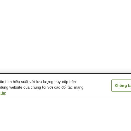
 tích hiệu suất với lưu lượng truy cập trên
Không bá
 dụng website của chúng tôi với các đối tác mạng
 tư
Suối nước nóng Okawa
Suối nước nóng Ajiro
Suối nước nóng
Yugashima
Suối nước nóng Futo
Suối nước nóng Gotemba
Suối nước nóng
Kogen
Hamanako Kanza