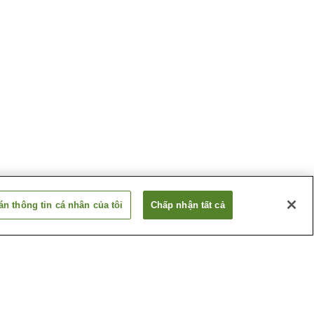
n thông tin cá nhân của tôi
Chấp nhận tất cả
 Amagi
Suối nước nóng Atagawa
Suối nước nóng Hosenji
nji