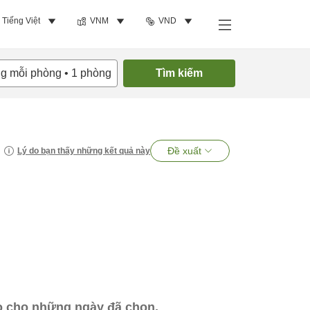
Tiếng Việt
VNM
VND
ng mỗi phòng
•
1
phòng
Tìm kiếm
Đề xuất
Lý do bạn thấy những kết quả này
ào cho những ngày đã chọn.