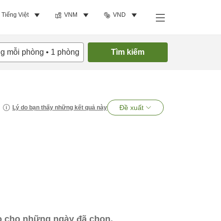
Tiếng Việt
VNM
VND
ng mỗi phòng
•
1
phòng
Tìm kiếm
Đề xuất
Lý do bạn thấy những kết quả này
ào cho những ngày đã chọn.