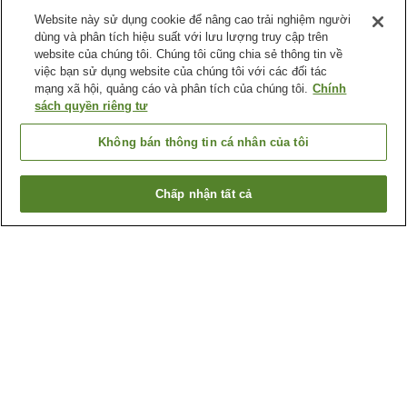
Website này sử dụng cookie để nâng cao trải nghiệm người
dùng và phân tích hiệu suất với lưu lượng truy cập trên
website của chúng tôi. Chúng tôi cũng chia sẻ thông tin về
việc bạn sử dụng website của chúng tôi với các đối tác
mạng xã hội, quảng cáo và phân tích của chúng tôi.
Chính
sách quyền riêng tư
Không bán thông tin cá nhân của tôi
Chấp nhận tất cả
Quay lại trang trước