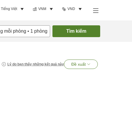
Tiếng Việt
VNM
VND
ng mỗi phòng
•
1
phòng
Tìm kiếm
Đề xuất
Lý do bạn thấy những kết quả này