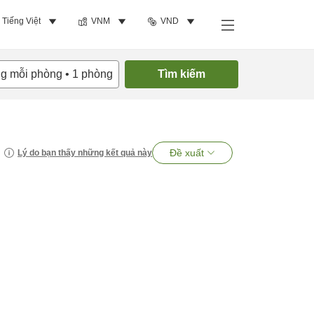
Tiếng Việt
VNM
VND
ng mỗi phòng
•
1
phòng
Tìm kiếm
Đề xuất
Lý do bạn thấy những kết quả này