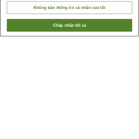
Không bán thông tin cá nhân của tôi
Chấp nhận tất cả
Quay lại trang trước