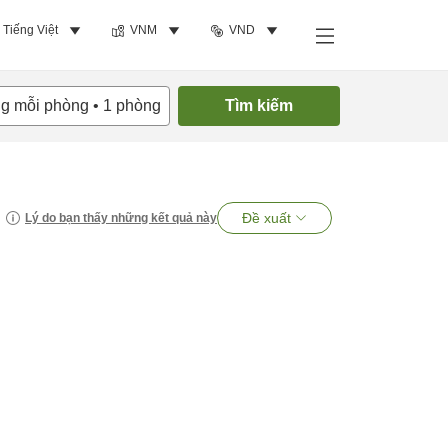
Tiếng Việt
VNM
VND
ng mỗi phòng
•
1
phòng
Tìm kiếm
Đề xuất
Lý do bạn thấy những kết quả này