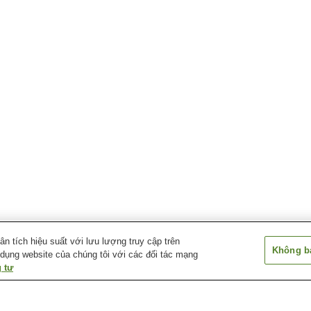
 tích hiệu suất với lưu lượng truy cập trên
Không bá
 dụng website của chúng tôi với các đối tác mạng
 tư
Ga Omochanomachi
Ga Yasuzuka