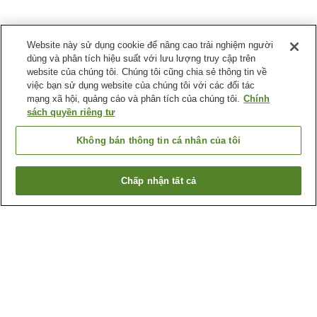
Website này sử dụng cookie để nâng cao trải nghiệm người
dùng và phân tích hiệu suất với lưu lượng truy cập trên
website của chúng tôi. Chúng tôi cũng chia sẻ thông tin về
việc bạn sử dụng website của chúng tôi với các đối tác
mạng xã hội, quảng cáo và phân tích của chúng tôi.
Chính
sách quyền riêng tư
Không bán thông tin cá nhân của tôi
Chấp nhận tất cả
Quay lại trang trước