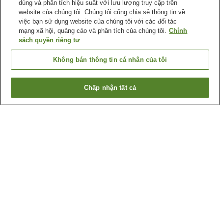
dùng và phân tích hiệu suất với lưu lượng truy cập trên
website của chúng tôi. Chúng tôi cũng chia sẻ thông tin về
việc bạn sử dụng website của chúng tôi với các đối tác
mạng xã hội, quảng cáo và phân tích của chúng tôi.
Chính
sách quyền riêng tư
Không bán thông tin cá nhân của tôi
Chấp nhận tất cả
Quay lại trang trước
7
cơ sở lưu trú
Lý do bạn thấy những kết quả này