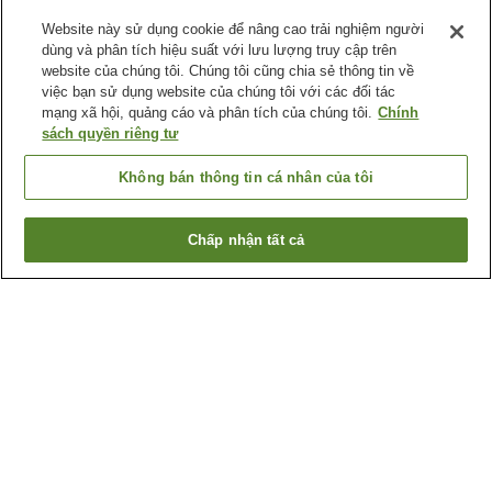
Website này sử dụng cookie để nâng cao trải nghiệm người
dùng và phân tích hiệu suất với lưu lượng truy cập trên
website của chúng tôi. Chúng tôi cũng chia sẻ thông tin về
việc bạn sử dụng website của chúng tôi với các đối tác
mạng xã hội, quảng cáo và phân tích của chúng tôi.
Chính
sách quyền riêng tư
Không bán thông tin cá nhân của tôi
Chấp nhận tất cả
Quay lại trang trước