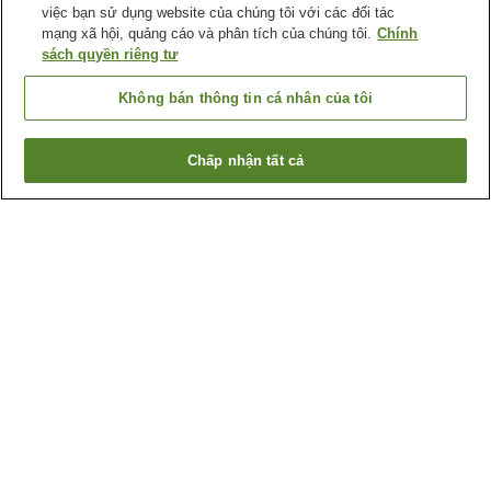
việc bạn sử dụng website của chúng tôi với các đối tác
mạng xã hội, quảng cáo và phân tích của chúng tôi.
Chính
sách quyền riêng tư
Không bán thông tin cá nhân của tôi
Chấp nhận tất cả
Quay lại trang trước
1 cơ sở lưu trú
Lý do bạn thấy những kết quả này